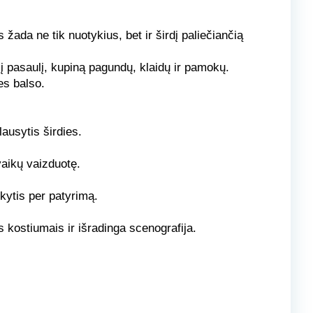
žada ne tik nuotykius, bet ir širdį paliečiančią
 į pasaulį, kupiną pagundų, klaidų ir pamokų.
es balso.
lausytis širdies.
vaikų vaizduotę.
kytis per
patyrimą.
 kostiumais ir išradinga scenografija.