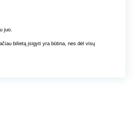
u juo.
iau bilietą įsigyti yra būtina, nes dėl visų