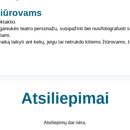
žiūrovams
ktaklio.
aganiukės teatro personažu, susipažinti bei nusifotografuoti s
iami.
ą laikyti ant kelių, jeigu tai netrukdo kitiems žiūrovams, tač
Atsiliepimai
Atsiliepimų dar nėra.