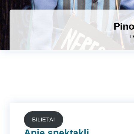
Pino
D
BILIETAI
Apie spektaklį