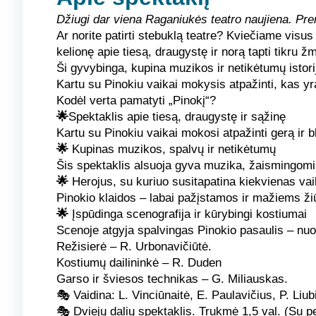
Džiugi dar viena Raganiukės teatro naujiena. Pre
Ar norite patirti stebuklą teatre?
Kviečiame visus ma
kelionę apie tiesą, draugystę ir norą tapti tikru 
Ši gyvybinga, kupina muzikos ir netikėtumų istori
Kartu su Pinokiu vaikai mokysis atpažinti, kas yra
Kodėl verta pamatyti „Pinokį“?
🌟
Spektaklis apie tiesą, draugystę ir sąžinę
Kartu su Pinokiu vaikai mokosi atpažinti gerą ir bl
🌟
Kupinas muzikos, spalvų ir netikėtumų
Šis spektaklis alsuoja gyva muzika, žaismingomis
🌟
Herojus, su kuriuo susitapatina kiekvienas va
Pinokio klaidos – labai pažįstamos ir mažiems žiū
🌟
Įspūdinga scenografija ir kūrybingi kostiumai
Scenoje atgyja spalvingas Pinokio pasaulis – nuo 
Režisierė
– R. Urbonavičiūtė.
Kostiumų dailininkė
– R. Duden
Garso ir šviesos technikas
– G. Miliauskas.
🎭
Vaidina:
L. Vinciūnaitė, E. Paulavičius, P. Liu
🎭
Dviejų dalių spektaklis.
Trukmė 1,5 val. (Su pe