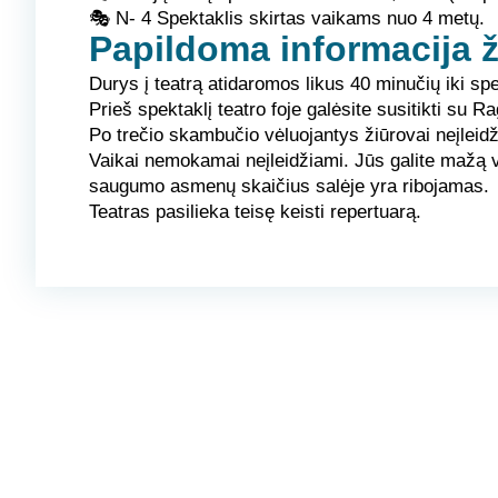
🎭
N- 4
Spektaklis skirtas vaikams nuo 4 metų.
Papildoma informacija 
Durys į teatrą atidaromos likus 40 minučių iki spe
Prieš spektaklį teatro foje galėsite susitikti su R
Po trečio skambučio vėluojantys žiūrovai neįleidž
Vaikai nemokamai neįleidžiami. Jūs galite mažą vaik
saugumo asmenų skaičius salėje yra ribojamas.
Teatras pasilieka teisę keisti repertuarą.