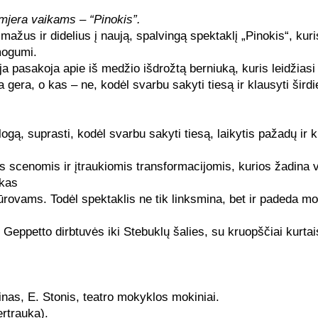
mjera vaikams – “Pinokis”.
žus ir didelius į naują, spalvingą spektaklį „Pinokis“, kuris 
žmogumi.
ja pasakoja apie iš medžio išdrožtą berniuką, kuris leidžiasi
 gera, o kas – ne, kodėl svarbu sakyti tiesą ir klausyti širdi
ogą, suprasti, kodėl svarbu sakyti tiesą, laikytis pažadų ir k
 scenomis ir įtraukiomis transformacijomis, kurios žadina 
ikas
rovams. Todėl spektaklis ne tik linksmina, bet ir
padeda mo
Geppetto dirbtuvės iki Stebuklų šalies, su kruopščiai kurtais
binas, E. Stonis, teatro mokyklos mokiniai.
rtrauka).