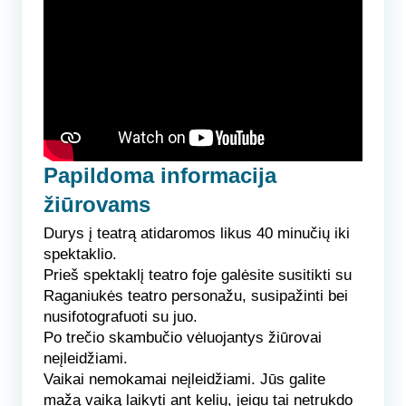
Papildoma informacija
žiūrovams
Durys į teatrą atidaromos likus 40 minučių iki
spektaklio.
Prieš spektaklį teatro foje galėsite susitikti su
Raganiukės teatro personažu, susipažinti bei
nusifotografuoti su juo.
Po trečio skambučio vėluojantys žiūrovai
neįleidžiami.
Vaikai nemokamai neįleidžiami. Jūs galite
mažą vaiką laikyti ant kelių, jeigu tai netrukdo