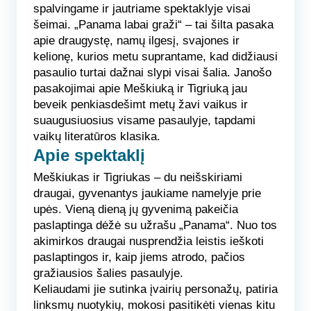
spalvingame ir jautriame spektaklyje visai
šeimai. „Panama labai graži“ – tai šilta pasaka
apie draugystę, namų ilgesį, svajones ir
kelionę, kurios metu suprantame, kad didžiausi
pasaulio turtai dažnai slypi visai šalia. Janošo
pasakojimai apie Meškiuką ir Tigriuką jau
beveik penkiasdešimt metų žavi vaikus ir
suaugusiuosius visame pasaulyje, tapdami
vaikų literatūros klasika.
Apie spektaklį
Meškiukas ir Tigriukas – du neišskiriami
draugai, gyvenantys jaukiame namelyje prie
upės. Vieną dieną jų gyvenimą pakeičia
paslaptinga dėžė su užrašu „Panama“. Nuo tos
akimirkos draugai nusprendžia leistis ieškoti
paslaptingos ir, kaip jiems atrodo, pačios
gražiausios šalies pasaulyje.
Keliaudami jie sutinka įvairių personažų, patiria
linksmų nuotykių, mokosi pasitikėti vienas kitu