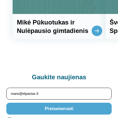
Mikė Pūkuotukas ir
Šv
Nulėpausio gimtadienis
Sp
Gaukite
naujienas
Prenumeruoti