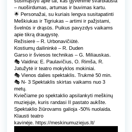
susimąstyti apie tai, kas gyvenime svarbiausia
– nuoširdumas, artumas ir buvimas kartu.
🌟 Personažai, su kuriais lengva susitapatinti
Meškiukas ir Tigriukas – artimi ir pažįstami,
švelnūs ir drąsūs. Puikus pavyzdys vaikams
apie tikrą draugystę.
Režisierė
– R. Urbonavičiūtė.
Kostiumų dailininkė
– R. Duden
Garso ir šviesos technikas
– G. Miliauskas.
🎭
Vaidina:
E. Paulavičius, O. Rimša, R.
Jatužytė ir teatro mokyklos mokiniai.
🎭
Vienos dalies spektaklis.
Trukmė 50 min.
🎭
N- 3
Spektaklis skirtas vaikams nuo 3
metų.
Kviečiame po spektaklio apsilankyti meškinų
muziejuje, kuris randasi II pastato aukšte.
Spektaklio žiūrovams galioja -50% nuolaida.
Klausti teatro
kavinėje.
https://meskinumuziejus.lt/