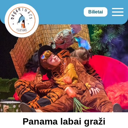
Bilietai
Raganiukės teatras
Panama labai graži