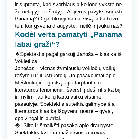
ir supranta, kad svarbiausia kelionė vyksta ne
žemėlapyje, o širdyje. Ar jiems pavyks surasti
Panamą? O gal tikrieji namai visą laiką buvo
ten, kur gyvena draugystė, meilė ir jaukumas?
Kodėl verta pamatyti „Panama
labai graži“?
🌟Spektaklis pagal garsųjį Janošą – klasika iš
Vokietijos
J
anošas – vienas žymiausių vokiečių vaikų
rašytojų ir iliustruotojų. Jo pasakojimai apie
Meškiuką ir Tigriuką tapo tarptautiniu
literatūros fenomenu, išversti į dešimtis kalbų
ir mylimi jau kelių kartų vaikų visame
pasaulyje. Spektaklis suteikia galimybę šią
literatūros klasiką išgyventi teatre – gyvai,
spalvingai ir jautriai.
🌟 Šilta ir šmaikšti pasaka apie draugystę
Spektaklis kviečia mažuosius žiūrovus