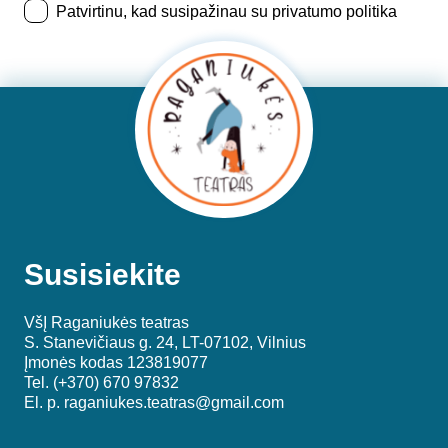
Patvirtinu, kad susipažinau su privatumo politika
Susisiekite
VšĮ Raganiukės teatras
S. Stanevičiaus g. 24, LT-07102, Vilnius
Įmonės kodas 123819077
Tel. (+370) 670 97832
El. p.
raganiukes.teatras@gmail.com