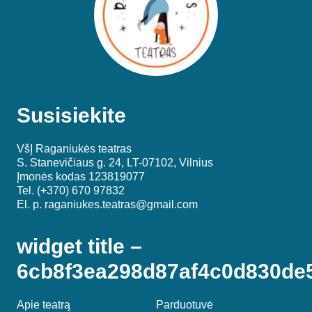
Susisiekite
VšĮ Raganiukės teatras
S. Stanevičiaus g. 24, LT-07102, Vilnius
Įmonės kodas 123819077
Tel. (+370) 670 97832
El. p.
raganiukes.teatras@gmail.com
widget title –
6cb8f3ea298d87af4c0d830de
Apie teatrą
Parduotuvė