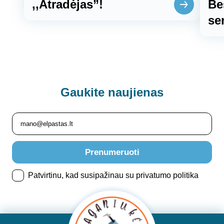
,,Atradėjas”!
Be
se
Gaukite
naujienas
Prenumeruoti
Patvirtinu, kad susipažinau su privatumo politika