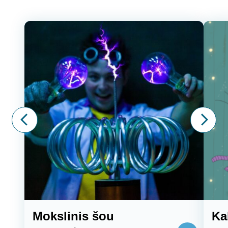
Mokslinis šou
Ka