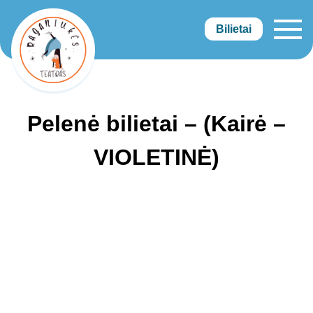
Bilietai
Raganiukės teatras
Pelenė bilietai – (Kairė –
VIOLETINĖ)