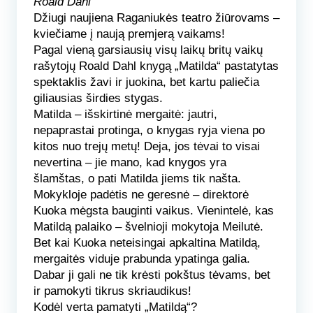
Roald Dahl
Džiugi naujiena Raganiukės teatro žiūrovams –
kviečiame į naują premjerą vaikams!
Pagal vieną garsiausių visų laikų britų vaikų
rašytojų Roald Dahl knygą „Matilda“ pastatytas
spektaklis žavi ir juokina, bet kartu paliečia
giliausias širdies stygas.
Matilda
– išskirtinė mergaitė: jautri,
nepaprastai protinga, o knygas ryja viena po
kitos nuo trejų metų! Deja, jos tėvai to visai
nevertina – jie mano, kad knygos yra
šlamštas, o pati Matilda jiems tik našta.
Mokykloje padėtis ne geresnė – direktorė
Kuoka mėgsta bauginti vaikus. Vienintelė, kas
Matildą palaiko – švelnioji mokytoja Meilutė.
Bet kai Kuoka neteisingai apkaltina Matildą,
mergaitės viduje prabunda ypatinga galia.
Dabar ji gali ne tik krėsti pokštus tėvams, bet
ir pamokyti tikrus skriaudikus!
Kodėl verta pamatyti „Matildą“?