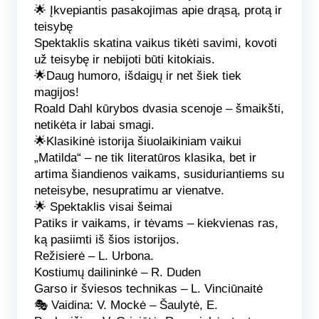
🌟 Įkvepiantis pasakojimas apie drąsą, protą ir
teisybę
Spektaklis skatina vaikus tikėti savimi, kovoti
už teisybę ir nebijoti būti kitokiais.
🌟Daug humoro, išdaigų ir net šiek tiek
magijos!
Roald Dahl kūrybos dvasia scenoje – šmaikšti,
netikėta ir labai smagi.
🌟Klasikinė istorija šiuolaikiniam vaikui
„Matilda“ – ne tik literatūros klasika, bet ir
artima šiandienos vaikams, susiduriantiems su
neteisybe, nesupratimu ar vienatve.
🌟 Spektaklis visai šeimai
Patiks ir vaikams, ir tėvams – kiekvienas ras,
ką pasiimti iš šios istorijos.
Režisierė
– L. Urbona.
Kostiumų dailininkė
– R. Duden
Garso ir šviesos technikas
– L. Vinciūnaitė
🎭
Vaidina:
V. Mockė – Šaulytė, E.