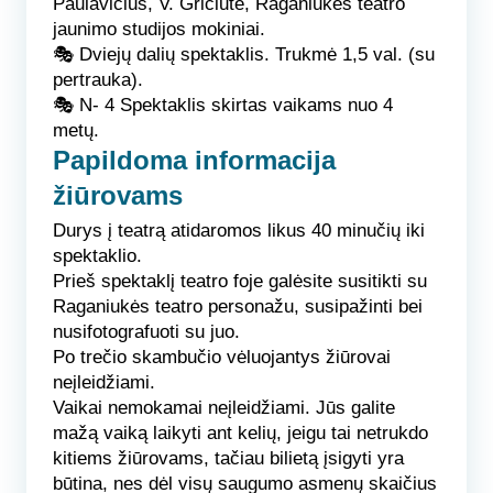
Paulavičius, V. Griciūtė, Raganiukės teatro
jaunimo studijos mokiniai.
🎭
Dviejų dalių spektaklis.
Trukmė 1,5 val. (su
pertrauka).
🎭
N- 4
Spektaklis skirtas vaikams nuo 4
metų.
Papildoma informacija
žiūrovams
Durys į teatrą atidaromos likus 40 minučių iki
spektaklio.
Prieš spektaklį teatro foje galėsite susitikti su
Raganiukės teatro personažu, susipažinti bei
nusifotografuoti su juo.
Po trečio skambučio vėluojantys žiūrovai
neįleidžiami.
Vaikai nemokamai neįleidžiami. Jūs galite
mažą vaiką laikyti ant kelių, jeigu tai netrukdo
kitiems žiūrovams, tačiau bilietą įsigyti yra
būtina, nes dėl visų saugumo asmenų skaičius