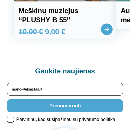
Meškinų muziejus
Au
“PLUSHY B 55”
me
10,00
€
9,00
€
Gaukite
naujienas
Prenumeruoti
Patvirtinu, kad susipažinau su privatumo politika