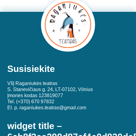
Susisiekite
VšĮ Raganiukės teatras
S. Stanevičiaus g. 24, LT-07102, Vilnius
Įmonės kodas 123819077
Tel. (+370) 670 97832
El. p.
raganiukes.teatras@gmail.com
widget title –