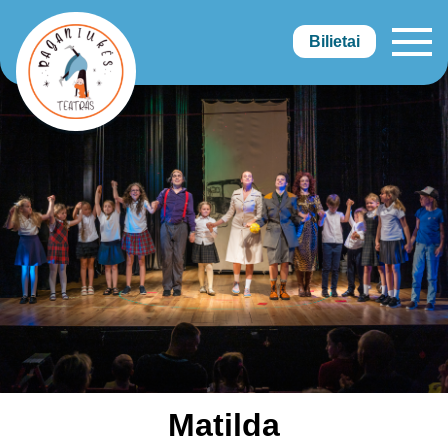
Bilietai
Raganiukės teatras
Matilda