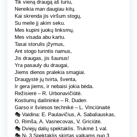
Tik vieną draugą aš turiu,
Nereikia man daugiau kitų.
Kai skrenda jis viršum stogų,
Su meile jį akim seku.
Mes kupini juokų linksmų,
Mes visada abu kartu.
Tasai storulis įžymus,
Ant stogo turintis namus,
Jis draugas, jis šaunus!
Yra pasauly du draugai,
Jiems dienos pralekia smagiai.
Draugystė jų tvirta, šventa,
Ir gera jiems, ir nebaisi jokia bėda.
Režisierė
– R. Urbonavičiūtė.
Kostiumų dailininkė
– R. Duden
Garso ir šviesos technikė
– L. Vinciūnaitė
🎭
Vaidina:
E. Paulavičius, A. Sabaliauskas,
O. Rimša, A. Vasnecovas, V. Griciūtė.
🎭
Dviejų dalių spektaklis.
Trukmė 1 val.
🎭
N- 3
Spektaklis skirtas vaikams nuo 3