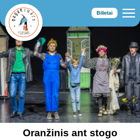
Bilietai
Raganiukės teatras
Oranžinis ant stogo