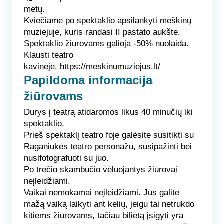
metų.
Kviečiame po spektaklio apsilankyti meškinų
muziejuje, kuris randasi II pastato aukšte.
Spektaklio žiūrovams galioja -50% nuolaida.
Klausti teatro
kavinėje.
https://meskinumuziejus.lt/
Papildoma informacija
žiūrovams
Durys į teatrą atidaromos likus 40 minučių iki
spektaklio.
Prieš spektaklį teatro foje galėsite susitikti su
Raganiukės teatro personažu, susipažinti bei
nusifotografuoti su juo.
Po trečio skambučio vėluojantys žiūrovai
neįleidžiami.
Vaikai nemokamai neįleidžiami. Jūs galite
mažą vaiką laikyti ant kelių, jeigu tai netrukdo
kitiems žiūrovams, tačiau bilietą įsigyti yra