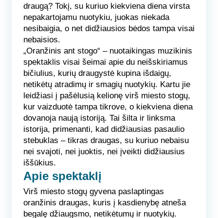
draugą? Tokį, su kuriuo kiekviena diena virsta
nepakartojamu nuotykiu, juokas niekada
nesibaigia, o net didžiausios bėdos tampa visai
nebaisios.
„Oranžinis ant stogo“ – nuotaikingas muzikinis
spektaklis visai šeimai apie du neišskiriamus
bičiulius, kurių draugystė kupina išdaigų,
netikėtų atradimų ir smagių nuotykių. Kartu jie
leidžiasi į pašėlusią kelionę virš miesto stogų,
kur vaizduotė tampa tikrove, o kiekviena diena
dovanoja naują istoriją. Tai šilta ir linksma
istorija, primenanti, kad didžiausias pasaulio
stebuklas – tikras draugas, su kuriuo nebaisu
nei svajoti, nei juoktis, nei įveikti didžiausius
iššūkius.
Apie spektaklį
Virš miesto stogų gyvena paslaptingas
oranžinis draugas, kuris į kasdienybę atneša
begalę džiaugsmo, netikėtumų ir nuotykių.