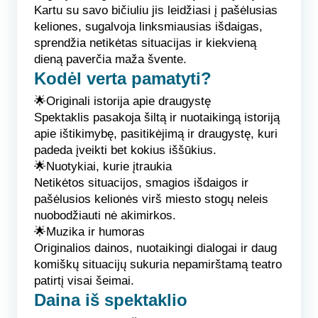
Kartu su savo bičiuliu jis leidžiasi į pašėlusias
keliones, sugalvoja linksmiausias išdaigas,
sprendžia netikėtas situacijas ir kiekvieną
dieną paverčia maža švente.
Kodėl verta pamatyti?
🌟Originali istorija apie draugystę
Spektaklis pasakoja šiltą ir nuotaikingą istoriją
apie ištikimybę, pasitikėjimą ir draugystę, kuri
padeda įveikti bet kokius iššūkius.
🌟Nuotykiai, kurie įtraukia
Netikėtos situacijos, smagios išdaigos ir
pašėlusios kelionės virš miesto stogų neleis
nuobodžiauti nė akimirkos.
🌟Muzika ir humoras
Originalios dainos, nuotaikingi dialogai ir daug
komiškų situacijų sukuria nepamirštamą teatro
patirtį visai šeimai.
Daina iš spektaklio