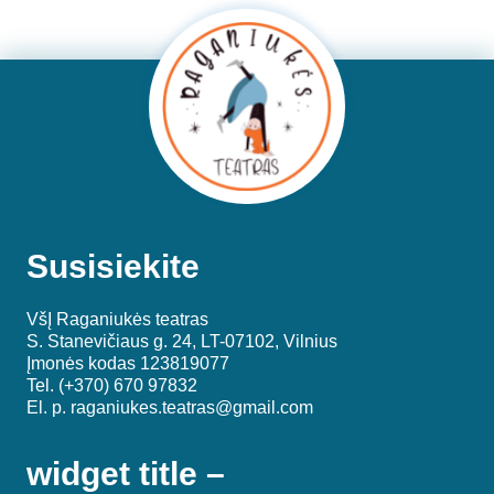
Susisiekite
VšĮ Raganiukės teatras
S. Stanevičiaus g. 24, LT-07102, Vilnius
Įmonės kodas 123819077
Tel. (+370) 670 97832
El. p.
raganiukes.teatras@gmail.com
widget title –