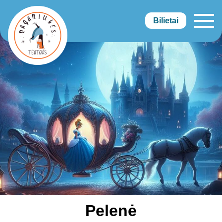
Bilietai
Raganiukės teatras
Pelenė