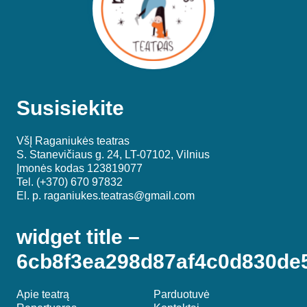
Susisiekite
VšĮ Raganiukės teatras
S. Stanevičiaus g. 24, LT-07102, Vilnius
Įmonės kodas 123819077
Tel. (+370) 670 97832
El. p.
raganiukes.teatras@gmail.com
widget title –
6cb8f3ea298d87af4c0d830de
Apie teatrą
Parduotuvė