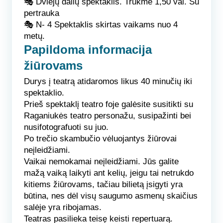
🎭
Dviejų dalių spektaklis.
Trukmė 1,50 val. Su
pertrauka
🎭
N- 4
Spektaklis skirtas vaikams nuo 4
metų.
Papildoma informacija
žiūrovams
Durys į teatrą atidaromos likus 40 minučių iki
spektaklio.
Prieš spektaklį teatro foje galėsite susitikti su
Raganiukės teatro personažu, susipažinti bei
nusifotografuoti su juo.
Po trečio skambučio vėluojantys žiūrovai
neįleidžiami.
Vaikai nemokamai neįleidžiami. Jūs galite
mažą vaiką laikyti ant kelių, jeigu tai netrukdo
kitiems žiūrovams, tačiau bilietą įsigyti yra
būtina, nes dėl visų saugumo asmenų skaičius
salėje yra ribojamas.
Teatras pasilieka teisę keisti repertuarą.