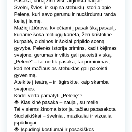
Pasaka, kurią žino visi, atgimsta naujai!
Švelni, šviesi ir kupina stebuklų istorija apie
Pelenę, kuri savo gerumu ir nuoširdumu randa
kelią į laimę.
Mažieji žiūrovai kviečiami į pasakišką pasaulį,
kuriame šoka moliūgų karieta, žėri krištolinė
kurpaitė, o dainos ir šokiai pripildo sceną
gyvybe. Pelenės istorija primins, kad tikėjimas
svajone, gerumas ir viltis gali pakeisti viską.
„Pelenė“ – tai ne tik pasaka, tai priminimas,
kad net mažiausias stebuklas gali pakeisti
gyvenimą.
Ateikite į teatrą – ir išgirskite, kaip skamba
svajonės.
Kodėl verta pamatyti „Pelenę“?
🌟 Klasikinė pasaka – naujai, su meile
Tai visiems žinoma istorija, tačiau papasakota
šiuolaikiškai – švelniai, muzikaliai ir vizualiai
įspūdingai.
🌟
Įspūdingi kostiumai ir pasakiškos