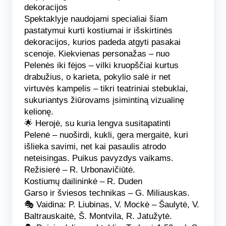
dekoracijos
Spektaklyje naudojami specialiai šiam
pastatymui kurti kostiumai ir išskirtinės
dekoracijos, kurios padeda atgyti pasakai
scenoje. Kiekvienas personažas – nuo
Pelenės iki fėjos – vilki kruopščiai kurtus
drabužius, o karieta, pokylio salė ir net
virtuvės kampelis – tikri teatriniai stebuklai,
sukuriantys žiūrovams įsimintiną vizualinę
kelionę.
🌟
Herojė, su kuria lengva susitapatinti
Pelenė – nuoširdi, kukli, gera mergaitė, kuri
išlieka savimi, net kai pasaulis atrodo
neteisingas. Puikus pavyzdys vaikams.
Režisierė
– R. Urbonavičiūtė.
Kostiumų dailininkė
– R. Duden
Garso ir šviesos technikas
– G. Miliauskas.
🎭
Vaidina:
P. Liubinas, V. Mockė – Šaulytė, V.
Baltrauskaitė, Š. Montvila, R. Jatužytė.