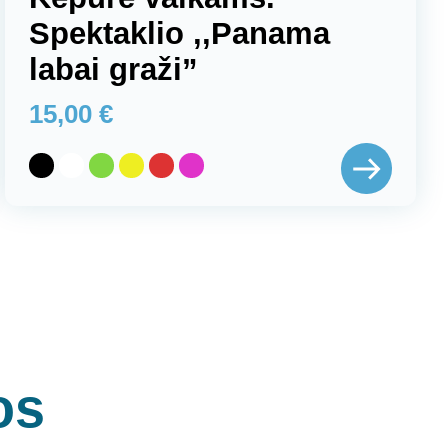
Spektaklio ,,Panama
labai graži”
15,00
€
os