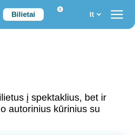
0
Bilietai
lt
Paskyra
Krepšelis
Krepšelis
ietus į spektaklius, bet ir
o autorinius kūrinius su