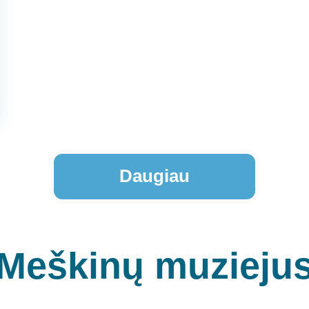
Daugiau
Meškinų muzieju