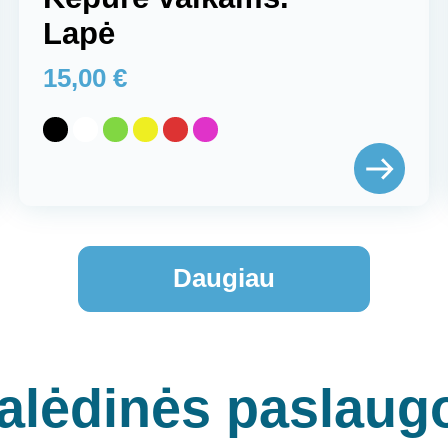
Lapė
15,00
€
Daugiau
alėdinės paslaug