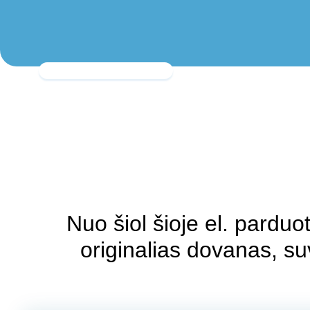
Raganiukės teatras
Nuo šiol šioje el. parduot
originalias dovanas, su