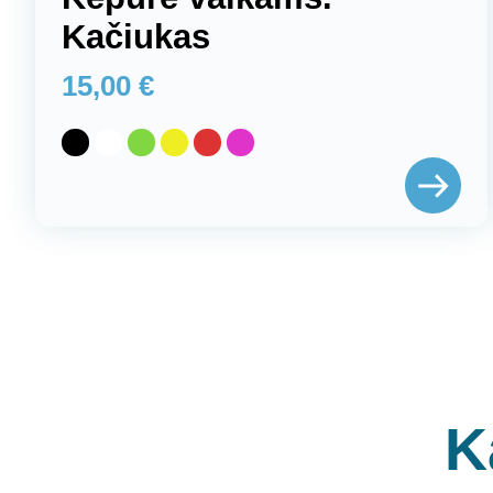
Kačiukas
15,00
€
K