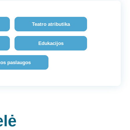
Teatro atributika
i
Edukacijos
tos paslaugos
elė