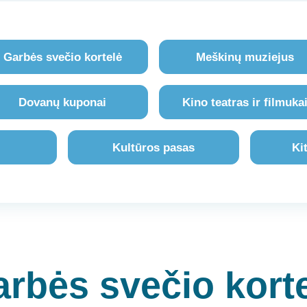
Garbės svečio kortelė
Meškinų muziejus
Dovanų kuponai
Kino teatras ir filmuka
Kultūros pasas
Ki
rbės svečio kort