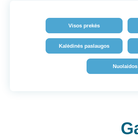
Visos prekės
Kalėdinės paslaugos
Nuolaidos
Ga