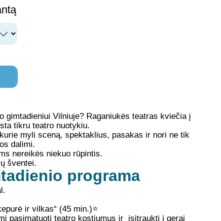
antą
ko gimtadieniui Vilniuje? Raganiukės teatras kviečia į
sta tikru teatro nuotykiu.
 kurie myli sceną, spektaklius, pasakas ir nori ne tik
jos dalimi.
ms nereikės niekuo rūpintis.
ų šventei.
mtadienio programa
l.
purė ir vilkas“ (45 min.)
⭐
ami pasimatuoti teatro kostiumus ir įsitraukti į gerai