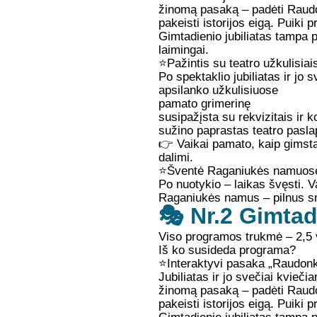
žinomą pasaką – padėti Raudon
pakeisti istorijos eigą. Puiki 
Gimtadienio jubiliatas tampa pa
laimingai.
⭐
Pažintis su teatro užkulisiai
Po spektaklio jubiliatas ir jo 
apsilanko užkulisiuose
pamato grimerinę
susipažįsta su rekvizitais ir 
sužino paprastas teatro pasla
👉 Vaikai pamato, kaip gimsta
dalimi.
⭐
Šventė Raganiukės namuose
Po nuotykio – laikas švęsti. Va
Raganiukės namus – pilnus smu
🎭 Nr.2 Gimta
Viso programos trukmė
–
2,5 
Iš ko susideda programa?
⭐
Interaktyvi pasaka „Raudonke
Jubiliatas ir jo svečiai kvieči
žinomą pasaką – padėti Raudon
pakeisti istorijos eigą. Puiki 