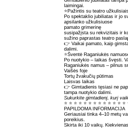
Gimtadienio jubiliatas tampa pa
laimingai.
⭐
Pažintis su teatro užkulisiai
Po spektaklio jubiliatas ir jo 
apsilanko užkulisiuose
pamato grimerinę
susipažįsta su rekvizitais ir 
sužino paprastas teatro pasla
👉 Vaikai pamato, kaip gimsta
dalimi.
⭐
Šventė Raganiukės namuose
Po nuotykio – laikas švęsti. Va
Raganiukės namus – pilnus smu
Vaišės foje
Tortų žvakučių pūtimas
Laisvas laikas
👉 Gimtadienis tęsiasi ne papr
tampa nuotykio dalimi.
Sukurkite gimtadienį, kurį vai
⭐
⭐
⭐
⭐
⭐
⭐
⭐
⭐
⭐
⭐
⭐
⭐
⭐
PAPILDOMA INFORMACIJA
Geriausiai tinka 4–10 metų vai
poreikius.
Skirta iki 10 vaikų. Kiekvien