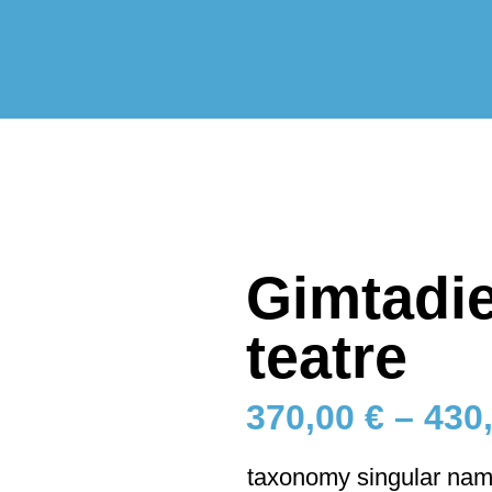
Gimtadi
teatre
370,00
€
–
430
taxonomy singular nam