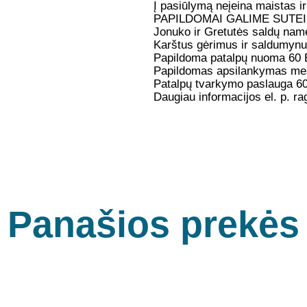
Į pasiūlymą neįeina maistas i
PAPILDOMAI GALIME SUTEIK
Jonuko ir Gretutės saldų name
Karštus gėrimus ir saldumynus
Papildoma patalpų nuoma 60 E
Papildomas apsilankymas mešk
Patalpų tvarkymo paslauga 6
Daugiau informacijos el. p.
ra
Panašios prekės