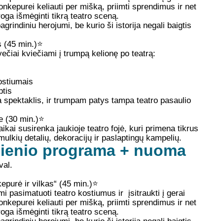
kepurei keliauti per mišką, priimti sprendimus ir net
proga išmėginti tikrą teatro sceną.
grindiniu herojumi, be kurio ši istorija negali baigtis
s (45 min.)
⭐
svečiai kviečiami į trumpą kelionę po teatrą:
kostiumais
ptis
 spektaklis, ir trumpam patys tampa teatro pasaulio
 (30 min.)
⭐
ikai susirenka jaukioje teatro fojė, kuri primena tikrus
lkių detalių, dekoracijų ir paslaptingų kampelių.
dienio programa + nuoma
val.
purė ir vilkas“ (45 min.)
⭐
ami pasimatuoti teatro kostiumus ir įsitraukti į gerai
kepurei keliauti per mišką, priimti sprendimus ir net
proga išmėginti tikrą teatro sceną.