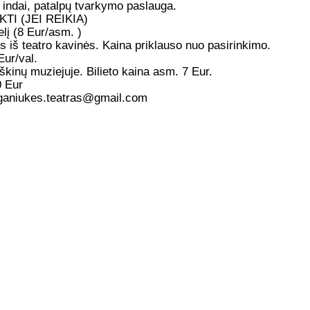
r indai, patalpų tvarkymo paslauga.
TI (JEI REIKIA)
lį (8 Eur/asm. )
 iš teatro kavinės. Kaina priklauso nuo pasirinkimo.
ur/val.
inų muziejuje. Bilieto kaina asm. 7 Eur.
0 Eur
ganiukes.teatras@gmail.com