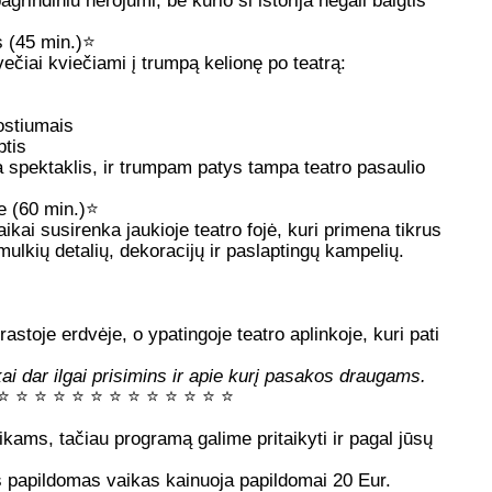
grindiniu herojumi, be kurio ši istorija negali baigtis
s (45 min.)
⭐
svečiai kviečiami į trumpą kelionę po teatrą:
kostiumais
ptis
 spektaklis, ir trumpam patys tampa teatro pasaulio
 (60 min.)
⭐
ikai susirenka jaukioje teatro fojė, kuri primena tikrus
lkių detalių, dekoracijų ir paslaptingų kampelių.
astoje erdvėje, o ypatingoje teatro aplinkoje, kuri pati
kai dar ilgai prisimins ir apie kurį pasakos draugams.
⭐
⭐
⭐
⭐
⭐
⭐
⭐
⭐
⭐
⭐
⭐
⭐
⭐
kams, tačiau programą galime pritaikyti ir pagal jūsų
as papildomas vaikas kainuoja papildomai 20 Eur.