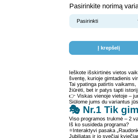
Pasirinkite norimą vari
Į krepšelį
Ieškote išskirtinės vietos vai
šventę, kurioje gimtadienis vir
Tai ypatinga patirtis vaikams,
žiūrėti, bet ir patys tapti istori
👉 Viskas vienoje vietoje – ju
Siūlome jums du variantus jūs
🎭 Nr.1 Tik gi
Viso programos trukmė
–
2 va
Iš ko susideda programa?
⭐
Interaktyvi pasaka „Raudonke
Jubiliatas ir jo svečiai kvieči