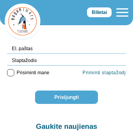
Bilietai
Raganiukės teatras
El. paštas
*
Slaptažodis
*
Prisiminti mane
Priminti slaptažodį
Prisijungti
Gaukite
naujienas