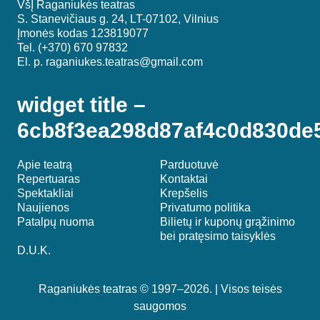
VšĮ Raganiukės teatras
S. Stanevičiaus g. 24, LT-07102, Vilnius
Įmonės kodas 123819077
Tel. (+370) 670 97832
El. p.
raganiukes.teatras@gmail.com
widget title –
6cb8f3ea298d87af4c0d830de
Apie teatrą
Parduotuvė
Repertuaras
Kontaktai
Spektakliai
Krepšelis
Naujienos
Privatumo politika
Patalpų nuoma
Bilietų ir kuponų grąžinimo
bei pratęsimo taisyklės
D.U.K.
Raganiukės teatras © 1997–2026. | Visos teisės
saugomos