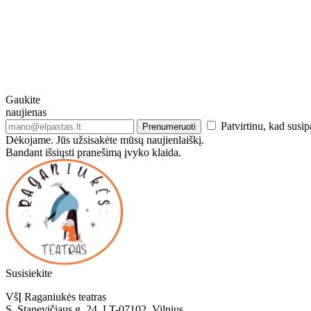
Gaukite
naujienas
Patvirtinu, kad susip
Prenumeruoti
Dėkojame. Jūs užsisakėte mūsų naujienlaiškį.
Bandant išsiųsti pranešimą įvyko klaida.
Susisiekite
VšĮ Raganiukės teatras
S. Stanevičiaus g. 24, LT-07102, Vilnius