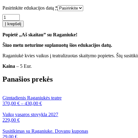
Pasirinkite edukacijos datą
*
produkto
kiekis:
Į krepšelį
Edukacija
„Skaitau
Popietė ,,Aš skaitau” su Raganiuke!
su
Raganiuke”
Šiuo metu neturime suplanuotų šios edukacijos datų.
Raganiukė kvies vaikus į teatralizuotas skaitymo popietes. Šių susitikim
Kaina
– 5 Eur.
Panašios prekės
Gimtadienis Raganiukės teatre
370,00
€
–
430,00
€
Vaikų vasaros stovykla 2027
229,00
€
Susitikimas su Raganiuke. Dovanų kuponas
29,00
€