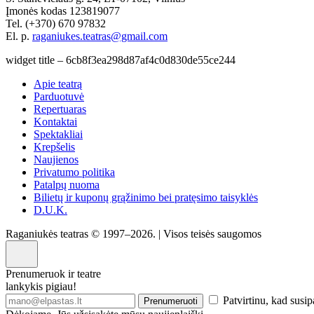
Įmonės kodas 123819077
Tel. (+370) 670 97832
El. p.
raganiukes.teatras@gmail.com
widget title – 6cb8f3ea298d87af4c0d830de55ce244
Apie teatrą
Parduotuvė
Repertuaras
Kontaktai
Spektakliai
Krepšelis
Naujienos
Privatumo politika
Patalpų nuoma
Bilietų ir kuponų grąžinimo bei pratęsimo taisyklės
D.U.K.
Raganiukės teatras © 1997–2026. | Visos teisės saugomos
Prenumeruok ir teatre
lankykis pigiau!
Patvirtinu, kad susip
Prenumeruoti