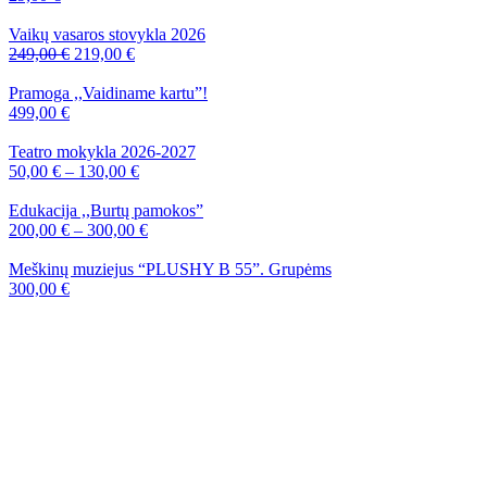
Vaikų vasaros stovykla 2026
Original
Current
249,00
€
219,00
€
price
price
was:
is:
Pramoga ,,Vaidiname kartu”!
249,00 €.
219,00 €.
499,00
€
Teatro mokykla 2026-2027
50,00
€
–
130,00
€
Edukacija ,,Burtų pamokos”
200,00
€
–
300,00
€
Meškinų muziejus “PLUSHY B 55”. Grupėms
300,00
€