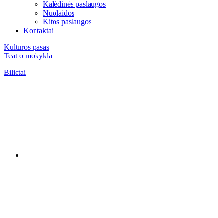
Kalėdinės paslaugos
Nuolaidos
Kitos paslaugos
Kontaktai
Kultūros pasas
Teatro mokykla
Bilietai
Paskyra
Krepšelis
Krepšelis