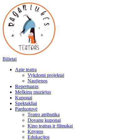
Raganiukės
teatras
Bilietai
Apie teatrą
Vykdomi projektai
Naujienos
Repertuaras
Meškinų muziejus
Kuponai
Spektakliai
Parduotuvė
Teatro atributika
Dovanų kuponai
Kino teatras ir filmukai
Knygos
Edukacijos