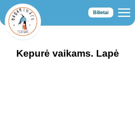
Bilietai
Raganiukės teatras
Kepurė vaikams. Lapė