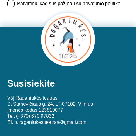
Patvirtinu, kad susipažinau su privatumo politika
Susisiekite
VšĮ Raganiukės teatras
S. Stanevičiaus g. 24, LT-07102, Vilnius
Įmonės kodas 123819077
Tel. (+370) 670 97832
El. p.
raganiukes.teatras@gmail.com