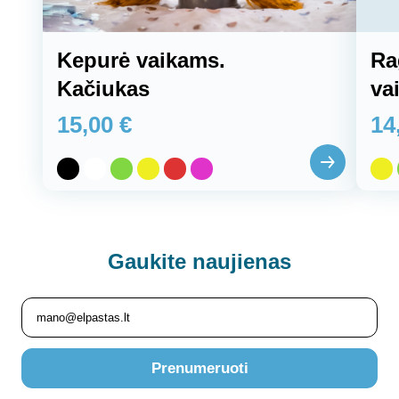
Kepurė vaikams.
Ra
Kačiukas
va
15,00
€
14
Gaukite
naujienas
Prenumeruoti