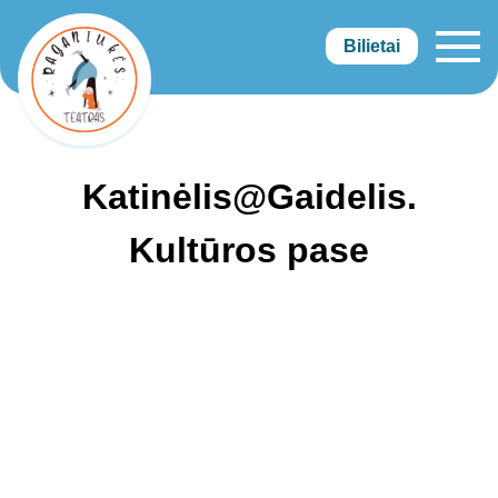
Bilietai
Raganiukės teatras
Katinėlis@Gaidelis.
Kultūros pase