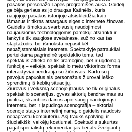
pasakos personažo Lapės programišės auka. Gaidelį
gelbėja geriausias jo draugas Katinėlis, kuris
naujojoje pasakos istorijoje atsiskleidžia kaip
išmanus ir tikras atsargaus elgesio internete žinovas.
Gaidelis išmoksta svarbiausių naudojimosi
naujausiomis technologijomis pamokų: atsirinkti ir
lankytis tik saugiose svetainėse, sužino kas tas
slaptažodis, bei išmoksta nepasitikėti
nepažįstamaisiais internete. Spektaklyje patraukliai
perteikiama pagrindinė spektaklio tema, tad
spektaklis atlieka ne tik pramoginę, bet ir ugdomąją
funkciją – veikėjai spektaklio metu viktorinos forma
interaktyviai bendrauja su žiūrovais. Kartu su į
pavojus papuolusiais personažais žiūrovai ieško
sprendimų iš keblių situacijų.
Žiūrovus į veiksmą scenoje įtrauks ne tik originalus
spektaklio scenarijus, gyvas aktorių bendravimas su
publika, skambios dainos apie saugų naudojimąsi
internetu, bet ir įspūdinga scenografija – aktoriai
scenoje statys internetinį namą, o gaidelis naudosis
nepaprastu kompiuteriu. Akį trauks spalvingi ir
šiuolaikiški veikėjų kostiumai. Spektaklis sukurtas
pagal specialistų rekomendacijas bei atsižvelgiant į