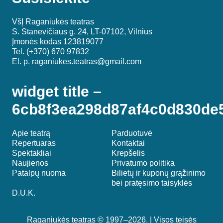
VšĮ Raganiukės teatras
S. Stanevičiaus g. 24, LT-07102, Vilnius
Įmonės kodas 123819077
Tel. (+370) 670 97832
El. p.
raganiukes.teatras@gmail.com
widget title –
6cb8f3ea298d87af4c0d830de
Apie teatrą
Parduotuvė
Repertuaras
Kontaktai
Spektakliai
Krepšelis
Naujienos
Privatumo politika
Patalpų nuoma
Bilietų ir kuponų grąžinimo
bei pratęsimo taisyklės
D.U.K.
Raganiukės teatras © 1997–2026. | Visos teisės