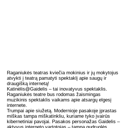
Raganiukės teatras kviečia mokinius ir jų mokytojus
atvykti į teatrą pamatyti spektaklį apie saugų ir
draugišką internetą!
Katinėlis@Gaidelis – tai inovatyvus spektaklis.
Raganiukės teatre bus rodomas žaismingas
muzikinis spektaklis vaikams apie atsargų elgesį
internete.
Trumpai apie siužetą.
Modernioje pasakoje įprastas
miškas tampa miškatinkliu, kuriame tyko įvairūs
kibernetiniai pavojai. Pasakos personažas Gaidelis –
aktyvus interneto vartotojas – tampa gudruolės