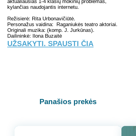
aktualiausias 1-4 klasių mokinių problemas,
kylančias naudojantis internetu.
Režisierė: Rita Urbonavičiūtė.
Personažus vaidina: Raganiukės teatro aktoriai.
Originali muzika: (komp. J. Jurkūnas).
Dailininkė: Ilona Buzaitė
UŽSAKYTI. SPAUSTI ČIA
Panašios prekės