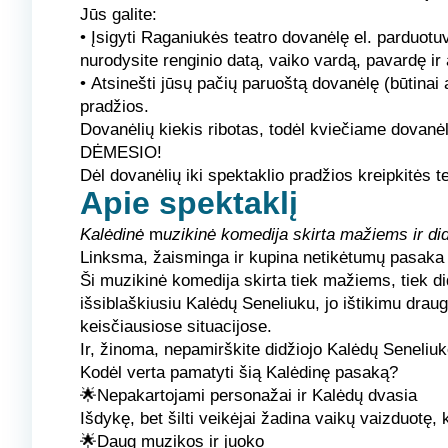
Jūs galite:
•
Įsigyti Raganiukės teatro dovanėlę el. parduotuv
nurodysite renginio datą, vaiko vardą, pavardę ir
•
Atsinešti jūsų pačių paruoštą dovanėlę
(būtinai
pradžios.
Dovanėlių kiekis ribotas, todėl kviečiame dovanėle
DĖMESIO!
Dėl dovanėlių iki spektaklio pradžios kreipkitės t
Apie spektaklį
Kalėdinė
m
uzikinė komedija skirta mažiems ir di
Linksma, žaisminga ir kupina netikėtumų pasaka ti
Ši muzikinė komedija skirta tiek mažiems, tiek di
išsiblaškiusiu Kalėdų Seneliuku, jo ištikimu dra
keisčiausiose situacijose.
Ir, žinoma, nepamirškite didžiojo Kalėdų Seneliuko
Kodėl verta pamatyti šią Kalėdinę pasaką?
🌟Nepakartojami personažai ir Kalėdų dvasia
Išdykę, bet šilti veikėjai žadina vaikų vaizduotę, kv
🌟Daug muzikos ir juoko