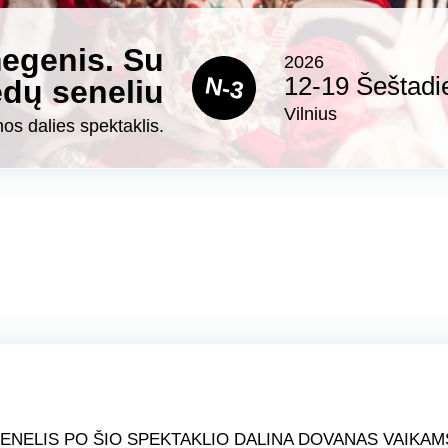
megenis. Su
2026
N-3
12-19 Šeštadi
ėdų seneliu
Vilnius
os dalies spektaklis.
ENELIS PO ŠIO SPEKTAKLIO DALINA DOVANAS VAIKAM