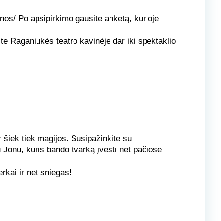
anos/
Po apsipirkimo gausite anketą, kurioje
te Raganiukės teatro kavinėje dar iki spektaklio
 šiek tiek magijos. Susipažinkite su
u Jo
nu
, kuris bando tvarką įvesti net pačiose
rkai ir net sniegas!