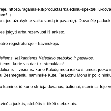
ėje.
https://raganiuke.lt/produktas/kalediniu-spektakliu-dov
 amžių.
 ant jos užrašykite vaiko vardą ir pavardę). Dovanėlę paduoki
s įsigyti arba rezervuoti iš anksto.
eatro registratūroje – kavinukėje.
deliems, ieškantiems Kalėdinio stebuklo ir pasakos.
ems, kurie vis dar tiki stebuklais!
deliems – visiems, kurie Kalėdų metu ieško šilumos, juoko ir
ugu Besmegeniu, naminuke Kūte, Tarakonu Monu ir policinink
 kamino, iš kurio skrieja dovanos, balionai, sceniniai fejerve
iečia juoktis, stebėtis ir tikėti stebuklais.