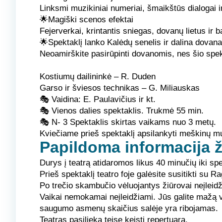
Linksmi muzikiniai numeriai, šmaikštūs dialogai i
🌟Magiški scenos efektai
Fejerverkai, krintantis sniegas, dovanų lietus ir 
🌟Spektaklį lanko Kalėdų senelis ir dalina dovana
Neoamirškite pasirūpinti dovanomis, nes šio spe
Kostiumų dailininkė
– R. Duden
Garso ir šviesos technikas
– G. Miliauskas
🎭
Vaidina:
E. Paulavičius ir kt.
🎭
Vienos dalies spektaklis.
Trukmė 55 min.
🎭
N- 3
Spektaklis skirtas vaikams nuo 3 metų.
Kviečiame prieš spektaklį apsilankyti meškinų mu
Papildoma informacija 
Durys į teatrą atidaromos likus 40 minučių iki spe
Prieš spektaklį teatro foje galėsite susitikti su R
Po trečio skambučio vėluojantys žiūrovai neįleidž
Vaikai nemokamai neįleidžiami. Jūs galite mažą vaik
saugumo asmenų skaičius salėje yra ribojamas.
Teatras pasilieka teisę keisti repertuarą.