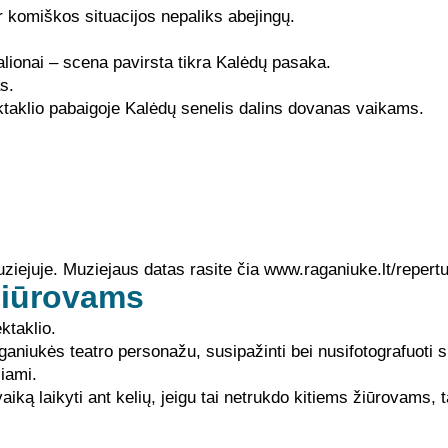
r komiškos situacijos nepaliks abejingų.
balionai – scena pavirsta tikra Kalėdų pasaka.
s.
ktaklio pabaigoje Kalėdų senelis dalins dovanas vaikams.
ziejuje. Muziejaus datas rasite čia
www.raganiuke.lt/repert
žiūrovams
ktaklio.
aganiukės teatro personažu, susipažinti bei nusifotografuoti s
iami.
ą laikyti ant kelių, jeigu tai netrukdo kitiems žiūrovams, tač