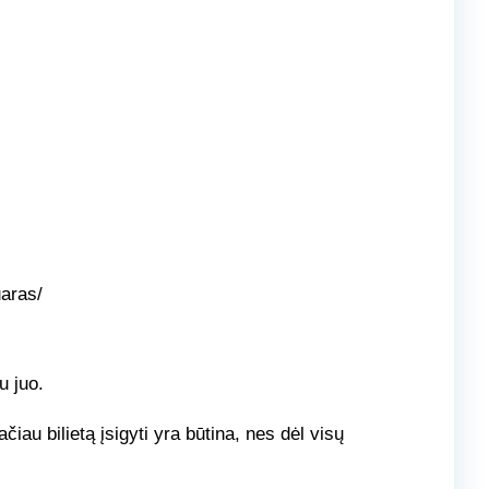
uaras/
u juo.
iau bilietą įsigyti yra būtina, nes dėl visų