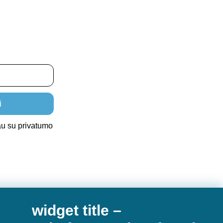
i
au su privatumo
widget title –