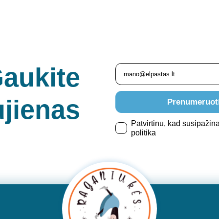
aukite
jienas
Prenumeruot
Patvirtinu, kad susipažin
politika