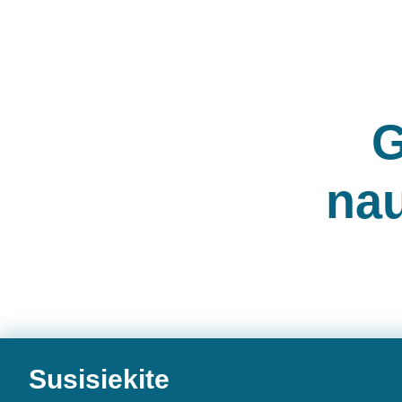
15,00
€
–
16,00
€
G
nau
Susisiekite