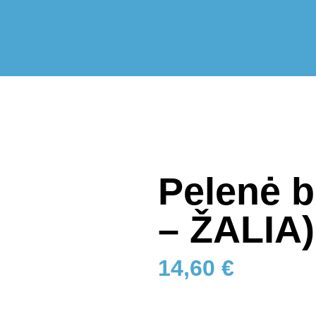
Pelenė bi
– ŽALIA)
14,60
€