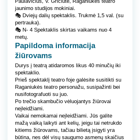
Paulavičius, V. Griciūtė, Raganiukės teatro
jaunimo studijos mokiniai.
🎭
Dviejų dalių spektaklis.
Trukmė 1,5 val. (su
pertrauka).
🎭
N- 4
Spektaklis skirtas vaikams nuo 4
metų.
Papildoma informacija
žiūrovams
Durys į teatrą atidaromos likus 40 minučių iki
spektaklio.
Prieš spektaklį teatro foje galėsite susitikti su
Raganiukės teatro personažu, susipažinti bei
nusifotografuoti su juo.
Po trečio skambučio vėluojantys žiūrovai
neįleidžiami.
Vaikai nemokamai neįleidžiami. Jūs galite
mažą vaiką laikyti ant kelių, jeigu tai netrukdo
kitiems žiūrovams, tačiau bilietą įsigyti yra
būtina, nes dėl visų saugumo asmenų skaičius