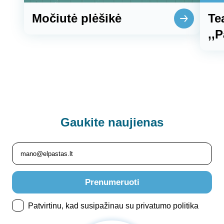
Močiutė plėšikė
Te
,,
Gaukite
naujienas
Prenumeruoti
Patvirtinu, kad susipažinau su privatumo politika