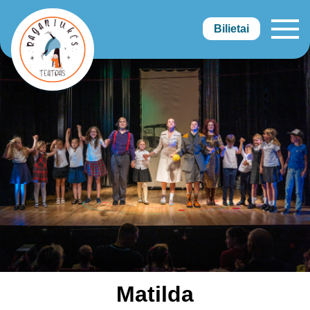
Bilietai
Raganiukės teatras
Matilda