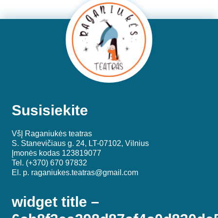
Susisiekite
VšĮ Raganiukės teatras
S. Stanevičiaus g. 24, LT-07102, Vilnius
Įmonės kodas 123819077
Tel. (+370) 670 97832
El. p.
raganiukes.teatras@gmail.com
widget title –