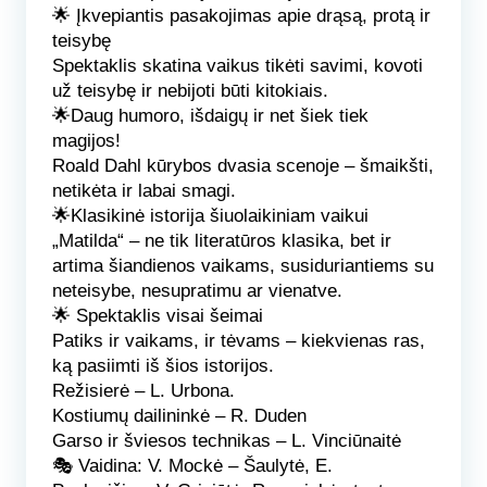
🌟 Įkvepiantis pasakojimas apie drąsą, protą ir
teisybę
Spektaklis skatina vaikus tikėti savimi, kovoti
už teisybę ir nebijoti būti kitokiais.
🌟Daug humoro, išdaigų ir net šiek tiek
magijos!
Roald Dahl kūrybos dvasia scenoje – šmaikšti,
netikėta ir labai smagi.
🌟Klasikinė istorija šiuolaikiniam vaikui
„Matilda“ – ne tik literatūros klasika, bet ir
artima šiandienos vaikams, susiduriantiems su
neteisybe, nesupratimu ar vienatve.
🌟 Spektaklis visai šeimai
Patiks ir vaikams, ir tėvams – kiekvienas ras,
ką pasiimti iš šios istorijos.
Režisierė
– L. Urbona.
Kostiumų dailininkė
– R. Duden
Garso ir šviesos technikas
– L. Vinciūnaitė
🎭
Vaidina:
V. Mockė – Šaulytė, E.