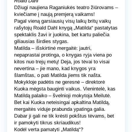
Roald Dahl
Džiugi naujiena Raganiukės teatro žiūrovams –
kviečiame į naują premjerą vaikams!
Pagal vieną garsiausių visų laikų britų vaikų
rašytojų Roald Dahl knygą „Matilda“ pastatytas
spektaklis žavi ir juokina, bet kartu paliečia
giliausias širdies stygas.
Matilda
– išskirtinė mergaitė: jautri,
nepaprastai protinga, o knygas ryja viena po
kitos nuo trejų metų! Deja, jos tėvai to visai
nevertina – jie mano, kad knygos yra
šlamštas, o pati Matilda jiems tik našta.
Mokykloje padėtis ne geresnė – direktorė
Kuoka mėgsta bauginti vaikus. Vienintelė, kas
Matildą palaiko – švelnioji mokytoja Meilutė.
Bet kai Kuoka neteisingai apkaltina Matildą,
mergaitės viduje prabunda ypatinga galia.
Dabar ji gali ne tik krėsti pokštus tėvams, bet
ir pamokyti tikrus skriaudikus!
Kodėl verta pamatyti „Matildą“?