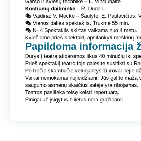
Garso ir šviesų technik
ė – L. Vinciūnaitė
Kostiumų dailininkė
– R. Duden.
🎭
Vaidina:
V. Mockė – Šaulytė, E. Paulavičius, V
🎭
Vienos dalies spektaklis.
Trukmė 55 min.
🎭
N-
4 Spektaklis skirtas vaikams nuo 4 metų.
Kviečiame prieš spektaklį apsilankyti meškinų mu
Papildoma informacija 
Durys į teatrą atidaromos likus 40 minučių iki spe
Prieš spektaklį teatro foje galėsite susitikti su R
Po trečio skambučio vėluojantys žiūrovai neįleidž
Vaikai nemokamai neįleidžiami. Jūs galite mažą vaik
saugumo asmenų skaičius salėje yra ribojamas.
Teatras pasilieka teisę keisti repertuarą.
Pinigai už įsigytus bilietus nėra grąžinami.