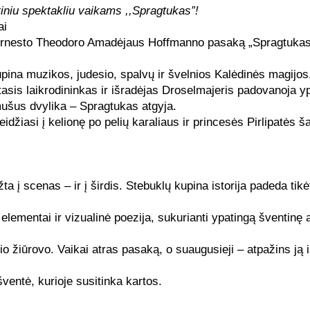
iniu spektakliu vaikams ,,Spragtukas”!
ai
Ernesto Theodoro Amadėjaus Hoffmanno pasaką „Spragtukas ir
na muzikos, judesio, spalvų ir švelnios Kalėdinės magijos. Tai
stasis laikrodininkas ir išradėjas Droselmajeris padovanoja
šmušus dvylika – Spragtukas atgyja.
idžiasi į kelionę po pelių karaliaus ir princesės Pirlipatės š
žta į scenas – ir į širdis. Stebuklų kupina istorija padeda ti
lementai ir vizualinė poezija, sukurianti ypatingą šventinę 
io žiūrovo. Vaikai atras pasaką, o suaugusieji – atpažins ją 
 šventė, kurioje susitinka kartos.