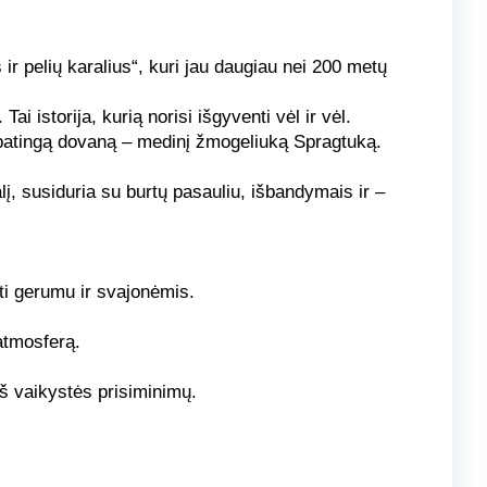
 pelių karalius“, kuri jau daugiau nei 200 metų
 istorija, kurią norisi išgyventi vėl ir vėl.
 ypatingą dovaną – medinį žmogeliuką Spragtuką.
alį, susiduria su burtų pasauliu, išbandymais ir –
kėti gerumu ir svajonėmis.
atmosferą.
iš vaikystės prisiminimų.