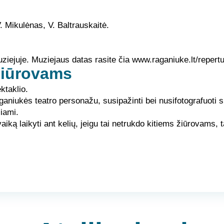
. Mikulėnas, V. Baltrauskaitė.
ziejuje. Muziejaus datas rasite čia
www.raganiuke.lt/repert
žiūrovams
ktaklio.
aganiukės teatro personažu, susipažinti bei nusifotografuoti s
iami.
ą laikyti ant kelių, jeigu tai netrukdo kitiems žiūrovams, tač