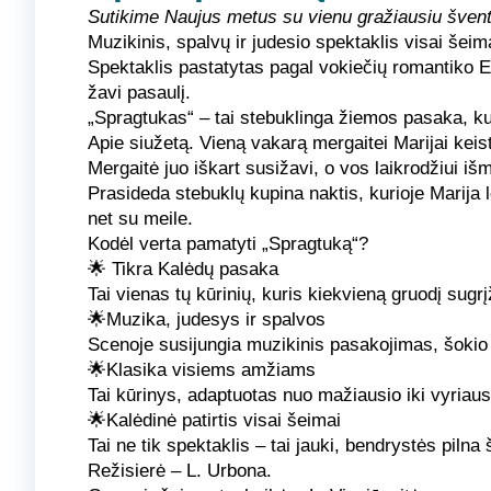
Sutikime Naujus metus su vienu gražiausiu švent
Muzikinis, spalvų ir judesio spektaklis visai šeim
Spektaklis pastatytas pagal vokiečių romantiko 
žavi pasaulį.
„Spragtukas“ – tai stebuklinga žiemos pasaka, kupi
Apie siužetą.
Vieną vakarą mergaitei Marijai kei
Mergaitė juo iškart susižavi, o vos laikrodžiui i
Prasideda stebuklų kupina naktis, kurioje Marija le
net su meile.
Kodėl verta pamatyti „Spragtuką“?
🌟 Tikra Kalėdų pasaka
Tai vienas tų kūrinių, kuris kiekvieną gruodį sugrį
🌟Muzika, judesys ir spalvos
Scenoje susijungia muzikinis pasakojimas, šokio e
🌟Klasika visiems amžiams
Tai kūrinys, adaptuotas nuo mažiausio iki vyriaus
🌟Kalėdinė patirtis visai šeimai
Tai ne tik spektaklis – tai jauki, bendrystės pilna
Režisier
ė – L. Urbona.