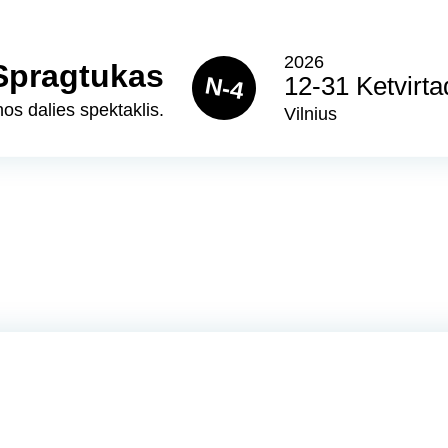
2026
 Spragtukas
N-4
12-31 Ketvirta
os dalies spektaklis.
Vilnius