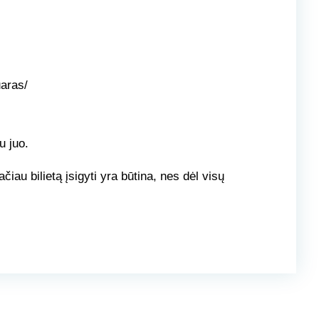
uaras/
u juo.
iau bilietą įsigyti yra būtina, nes dėl visų