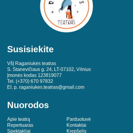
Susisiekite
VšĮ Raganiukės teatras
S. Stanevičiaus g. 24, LT-07102, Vilnius
Įmonės kodas 123819077
Tel. (+370) 670 97832
El. p.
raganiukes.teatras@gmail.com
Nuorodos
Apie teatrą
Parduotuvė
Repertuaras
Kontaktai
Spektakliai
Krepšelis