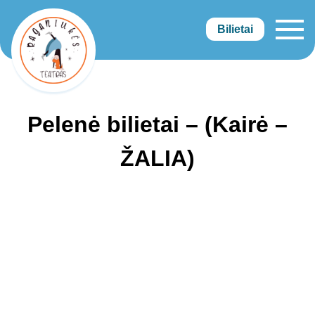
Bilietai
Raganiukės teatras
Pelenė bilietai – (Kairė –
ŽALIA)