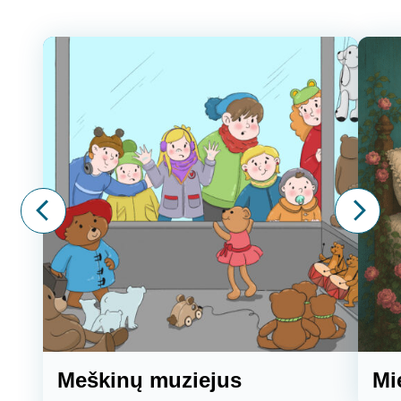
Meškinų muziejus
Mi