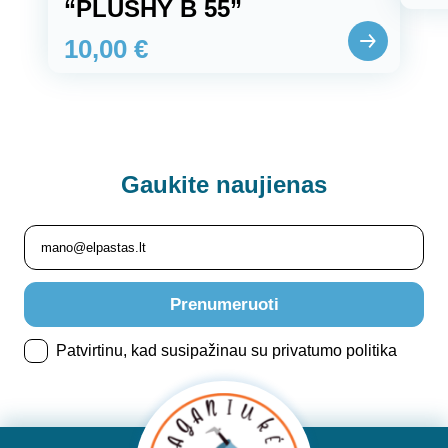
“PLUSHY B 55”
10,00
€
Gaukite
naujienas
Prenumeruoti
Patvirtinu, kad susipažinau su privatumo politika