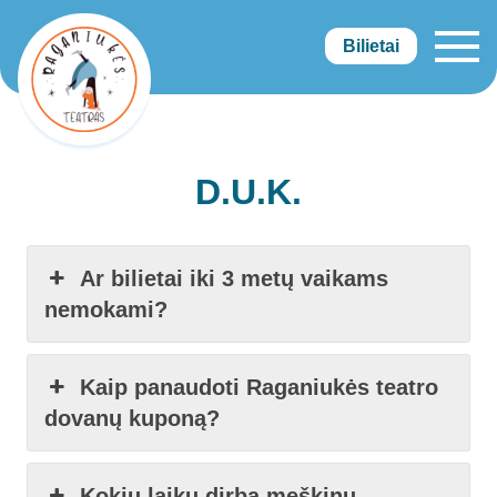
Bilietai
Raganiukės teatras
D.U.K.
Ar bilietai iki 3 metų vaikams
nemokami?
Kaip panaudoti Raganiukės teatro
dovanų kuponą?
Kokiu laiku dirba meškinų