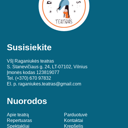
Susisiekite
VšĮ Raganiukės teatras
S. Stanevičiaus g. 24, LT-07102, Vilnius
Įmonės kodas 123819077
Tel. (+370) 670 97832
El. p.
raganiukes.teatras@gmail.com
Nuorodos
Apie teatrą
Parduotuvė
Repertuaras
Kontaktai
Spektakliai
Krepšelis