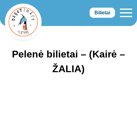
Bilietai
Raganiukės teatras
Pelenė bilietai – (Kairė –
ŽALIA)