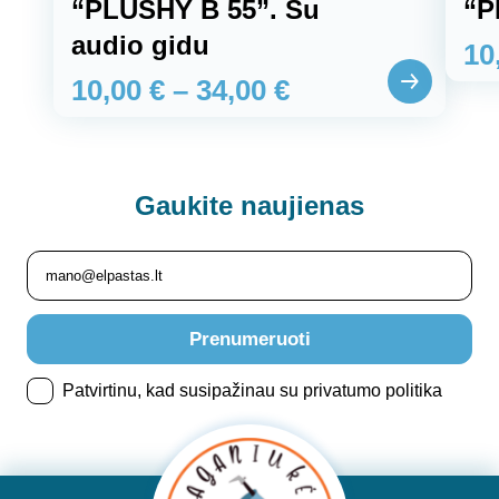
“PLUSHY B 55”. Su
“P
audio gidu
10
10,00
€
–
34,00
€
Gaukite
naujienas
Prenumeruoti
Patvirtinu, kad susipažinau su privatumo politika