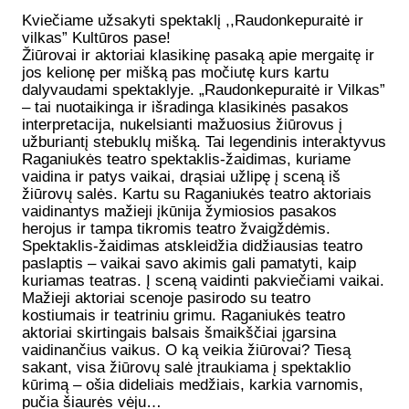
Kviečiame užsakyti spektaklį ,,Raudonkepuraitė ir
vilkas” Kultūros pase!
Žiūrovai ir aktoriai klasikinę pasaką apie mergaitę ir
jos kelionę per mišką pas močiutę kurs kartu
dalyvaudami spektaklyje. „Raudonkepuraitė ir Vilkas”
– tai nuotaikinga ir išradinga klasikinės pasakos
interpretacija, nukelsianti mažuosius žiūrovus į
užburiantį stebuklų mišką. Tai legendinis interaktyvus
Raganiukės teatro spektaklis-žaidimas, kuriame
vaidina ir patys vaikai, drąsiai užlipę į sceną iš
žiūrovų salės. Kartu su Raganiukės teatro aktoriais
vaidinantys mažieji įkūnija žymiosios pasakos
herojus ir tampa tikromis teatro žvaigždėmis.
Spektaklis-žaidimas atskleidžia didžiausias teatro
paslaptis – vaikai savo akimis gali pamatyti, kaip
kuriamas teatras. Į sceną vaidinti pakviečiami vaikai.
Mažieji aktoriai scenoje pasirodo su teatro
kostiumais ir teatriniu grimu. Raganiukės teatro
aktoriai skirtingais balsais šmaikščiai įgarsina
vaidinančius vaikus. O ką veikia žiūrovai? Tiesą
sakant, visa žiūrovų salė įtraukiama į spektaklio
kūrimą – ošia dideliais medžiais, karkia varnomis,
pučia šiaurės vėju…