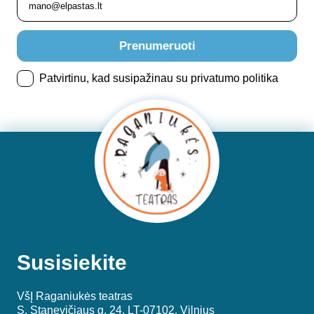
Prenumeruoti
Patvirtinu, kad susipažinau su privatumo politika
Susisiekite
VšĮ Raganiukės teatras
S. Stanevičiaus g. 24, LT-07102, Vilnius