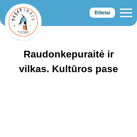
Bilietai
Raganiukės teatras
Raudonkepuraitė ir
vilkas. Kultūros pase