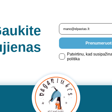
aukite
jienas
Prenumeruot
Patvirtinu, kad susipažin
politika