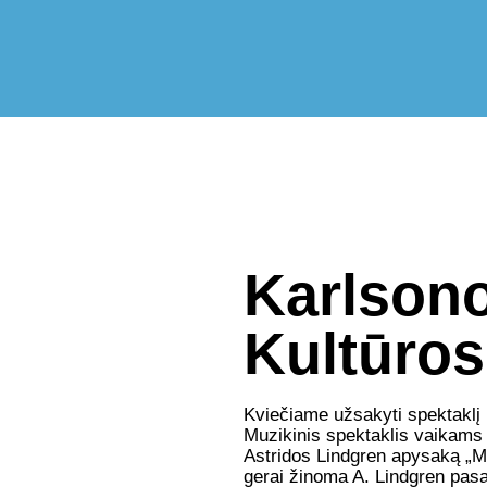
Karlsono
Kultūros
Kviečiame užsakyti spektaklį 
Muzikinis spektaklis vaikams 
Astridos Lindgren apysaką „Ma
gerai žinoma A. Lindgren pasa