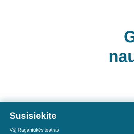
G
nau
Susisiekite
VšĮ Raganiukės teatras