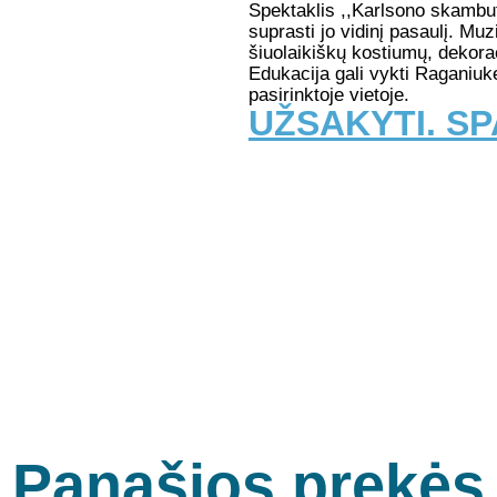
Spektaklis ,,Karlsono skambuti
suprasti jo vidinį pasaulį. Mu
šiuolaikiškų kostiumų, dekorac
Edukacija gali vykti Raganiukė
pasirinktoje vietoje.
UŽSAKYTI. SP
Panašios prekės