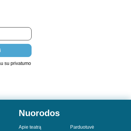
i
au su privatumo
Nuorodos
Apie teatrą
Parduotuvė