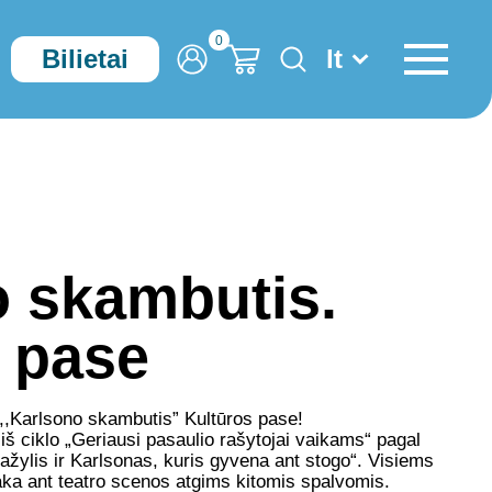
0
Bilietai
lt
Paskyra
Krepšelis
Krepšelis
 skambutis.
 pase
,,Karlsono skambutis” Kultūros pase!
iš ciklo „Geriausi pasaulio rašytojai vaikams“ pagal
žylis ir Karlsonas, kuris gyvena ant stogo“. Visiems
ka ant teatro scenos atgims kitomis spalvomis.