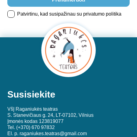
Patvirtinu, kad susipažinau su privatumo politika
Susisiekite
VšĮ Raganiukės teatras
S. Stanevičiaus g. 24, LT-07102, Vilnius
Įmonės kodas 123819077
Tel. (+370) 670 97832
El. p.
raganiukes.teatras@gmail.com