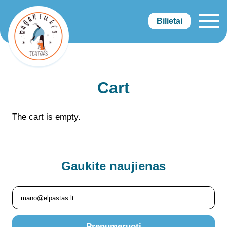
Bilietai
Raganiukės teatras
Cart
The cart is empty.
Gaukite
naujienas
Prenumeruoti