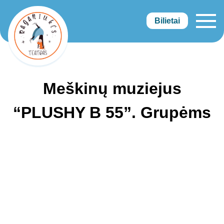
Bilietai
Raganiukės teatras
Meškinų muziejus
“PLUSHY B 55”. Grupėms