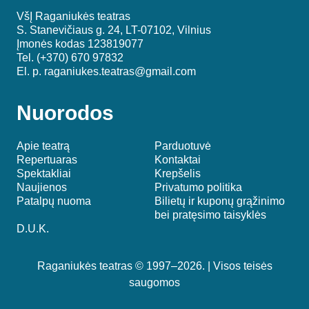
VšĮ Raganiukės teatras
S. Stanevičiaus g. 24, LT-07102, Vilnius
Įmonės kodas 123819077
Tel. (+370) 670 97832
El. p.
raganiukes.teatras@gmail.com
Nuorodos
Apie teatrą
Parduotuvė
Repertuaras
Kontaktai
Spektakliai
Krepšelis
Naujienos
Privatumo politika
Patalpų nuoma
Bilietų ir kuponų grąžinimo
bei pratęsimo taisyklės
D.U.K.
Raganiukės teatras © 1997–2026. | Visos teisės
saugomos