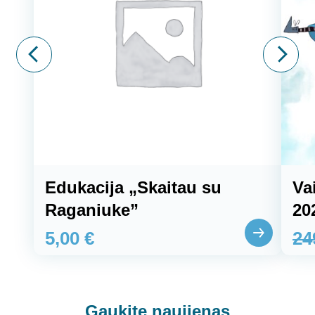
Edukacija „Skaitau su
Va
Raganiuke”
20
5,00
€
24
Gaukite
naujienas