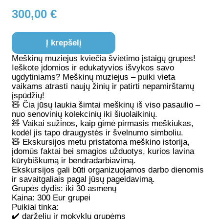
300,00
€
Į krepšelį
Meškinų muziejus kviečia švietimo įstaigų grupes!
Ieškote įdomios ir edukatyvios išvykos savo
ugdytiniams?
Meškinų muziejus
– puiki vieta
vaikams atrasti naujų žinių ir patirti nepamirštamų
įspūdžių!
🧸 Čia jūsų laukia šimtai meškinų iš viso pasaulio –
nuo senovinių kolekcinių iki šiuolaikinių.
🧸 Vaikai sužinos, kaip gimė pirmasis meškiukas,
kodėl jis tapo draugystės ir švelnumo simboliu.
🧸 Ekskursijos metu pristatoma meškino istorija,
įdomūs faktai bei smagios užduotys, kurios lavina
kūrybiškumą ir bendradarbiavimą.
Ekskursijos gali būti organizuojamos darbo dienomis
ir savaitgaliais pagal jūsų pageidavimą.
Grupės dydis:
iki 30 asmenų
Kaina:
300 Eur grupei
Puikiai tinka:
✔️ darželių ir mokyklų grupėms