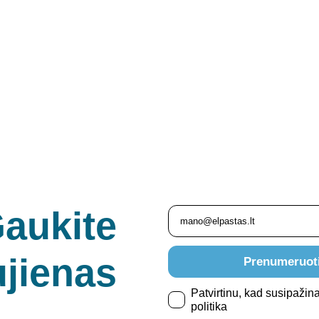
i vasario 6-8 d. bilietai tik po 1
aukite
jienas
Prenumeruot
Patvirtinu, kad susipažin
politika