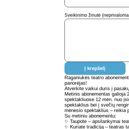
Sveikinimo žinutė
(neprivaloma
Į krepšelį
Raganiukės teatro abonementa
panorėjas!
Atverkite vaikui duris į pasakų
Metinis abonementas galioja 
spektakliuose 12 mėn. nuo įsi
spektaklius bei į svečių rengin
mėnesio spektaklius – reikia p
Su metiniu abonementu:
✨
Taupote
– apsilankymai tea
✨
Kuriate tradiciją
– teatras t