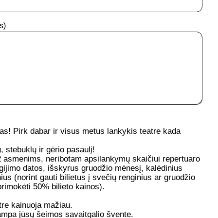
s)
s! Pirk dabar ir visus metus lankykis teatre kada
, stebuklų ir gėrio pasaulį!
2 asmenims, neribotam apsilankymų skaičiui repertuaro
gijimo datos, išskyrus gruodžio mėnesį, kalėdinius
ius (norint gauti bilietus į svečių renginius ar gruodžio
rimokėti 50% bilieto kainos).
tre kainuoja mažiau.
ampa jūsų šeimos savaitgalio švente.