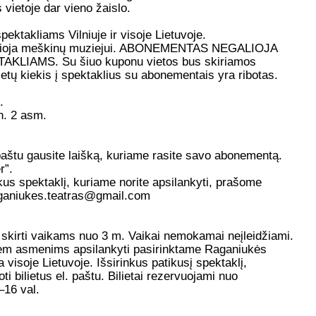
s
vietoje dar vieno žaislo.
ektakliams Vilniuje ir visoje Lietuvoje.
oja meškinų muziejui
. ABONEMENTAS NEGALIOJA
IAMS. Su šiuo kuponu vietos bus skiriamos
ietų kiekis į spektaklius su abonementais yra ribotas.
.
. 2 asm.
paštu gausite laišką, kuriame rasite savo abonementą.
r”.
kus spektaklį, kuriame norite apsilankyti, prašome
raganiukes.teatras@gmail.com
 skirti vaikams nuo 3 m. Vaikai nemokamai neįleidžiami.
iem asmenims apsilankyti pasirinktame Raganiukės
a visoje Lietuvoje. Išsirinkus patikusį spektaklį,
ti bilietus el. paštu. Bilietai rezervuojami nuo
–16 val.