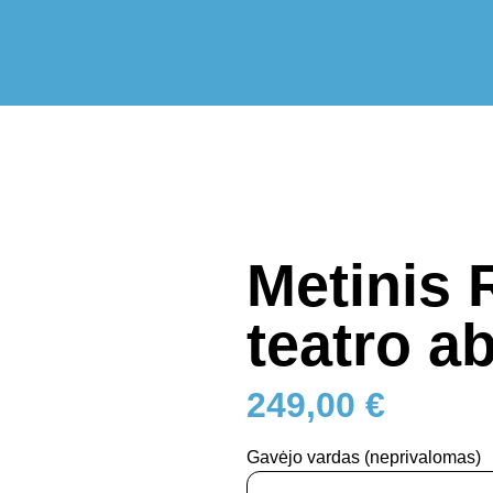
Metinis 
teatro 
249,00
€
Gavėjo vardas
(neprivalomas)