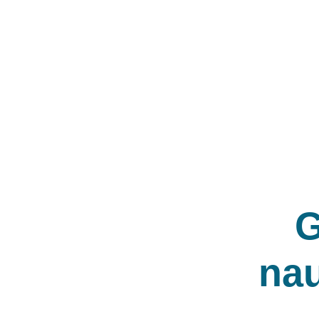
Teatradienio bilietai. Vis
16,00
€
13,00
€
G
nau