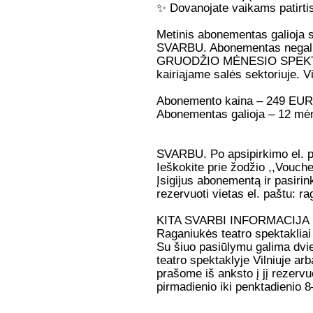
✨
Dovanojate vaikams patirti
Metinis abonementas galioja sp
SVARBU. Abonementas negali
GRUODŽIO MĖNESIO SPEKTAKL
kairiąjame salės sektoriuje. V
Abonemento kaina
– 249 EUR
Abonementas galioja
– 12 mėn
SVARBU.
Po apsipirkimo el. 
Ieškokite prie žodžio ,,Vouche
Įsigijus abonementą ir pasirin
rezervuoti vietas el. paštu: 
KITA SVARBI INFORMACIJA
Raganiukės teatro spektakliai
Su šiuo pasiūlymu galima dv
teatro spektaklyje Vilniuje arb
prašome iš anksto į jį rezervuo
pirmadienio iki penktadienio 8